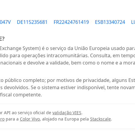
8047V
DE115235681
FR22424761419
ESB13340724
L
E?
Exchange System) é o serviço da União Europeia usado para
álido para operações intracomunitárias. Consulta, em tempo
s nacionais e devolve a validade, bem como o nome e a mo
to público completo; por motivos de privacidade, alguns 
 devolvidos. Se o sistema estiver indisponível, tente nova
fiscal competente.
or API ao serviço oficial de
validação VIES
.
ero
para a
Color Vivo
, alojado na Europa pela
Stackscale
.