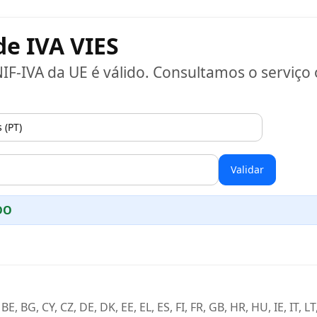
de IVA VIES
IF-IVA da UE é válido. Consultamos o serviço 
Validar
DO
E, BG, CY, CZ, DE, DK, EE, EL, ES, FI, FR, GB, HR, HU, IE, IT, LT