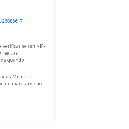
U26888617
 verificar se um NIF-
 real, as
rada quando
Estados-Membros
mente mais tarde ou