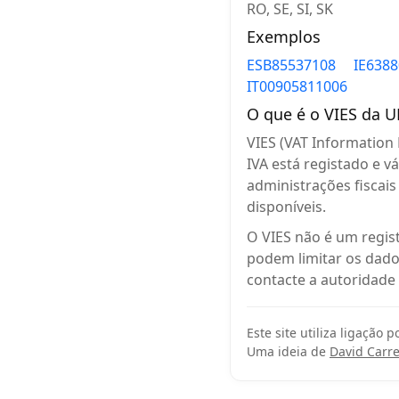
RO, SE, SI, SK
Exemplos
ESB85537108
IE638
IT00905811006
O que é o VIES da U
VIES (VAT Information 
IVA está registado e v
administrações fiscai
disponíveis.
O VIES não é um regis
podem limitar os dados
contacte a autoridade 
Este site utiliza ligação p
Uma ideia de
David Carr