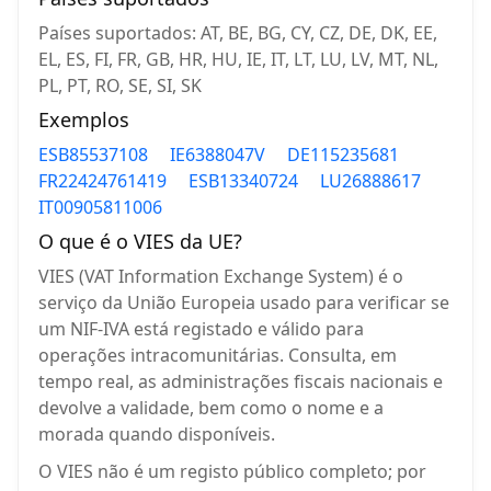
Países suportados: AT, BE, BG, CY, CZ, DE, DK, EE,
EL, ES, FI, FR, GB, HR, HU, IE, IT, LT, LU, LV, MT, NL,
PL, PT, RO, SE, SI, SK
Exemplos
ESB85537108
IE6388047V
DE115235681
FR22424761419
ESB13340724
LU26888617
IT00905811006
O que é o VIES da UE?
VIES (VAT Information Exchange System) é o
serviço da União Europeia usado para verificar se
um NIF-IVA está registado e válido para
operações intracomunitárias. Consulta, em
tempo real, as administrações fiscais nacionais e
devolve a validade, bem como o nome e a
morada quando disponíveis.
O VIES não é um registo público completo; por