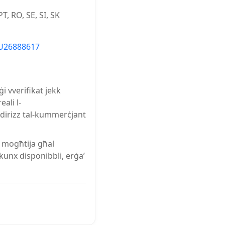
PT, RO, SE, SI, SK
U26888617
i vverifikat jekk
ali l-
indirizz tal-kummerċjant
a mogħtija għal
jkunx disponibbli, erġa’