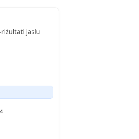
iżultati jaslu
4