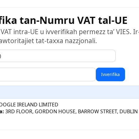
ifika tan-Numru VAT tal-UE
T intra-UE u ivverifikah permezz ta’ VIES. Ir-r
wtoritajiet tat-taxxa nazzjonali.
Ivverifika
OGLE IRELAND LIMITED
a:
3RD FLOOR, GORDON HOUSE, BARROW STREET, DUBLIN 