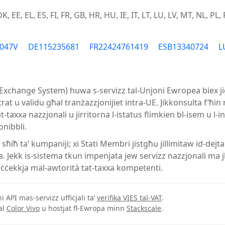
K, EE, EL, ES, FI, FR, GB, HR, HU, IE, IT, LT, LU, LV, MT, NL, PL, 
8047V
DE115235681
FR22424761419
ESB13340724
L
Exchange System) huwa s-servizz tal-Unjoni Ewropea biex jiġ
t u validu għal tranżazzjonijiet intra-UE. Jikkonsulta f’ħin re
t-taxxa nazzjonali u jirritorna l-istatus flimkien bl-isem u l-
nibbli.
ħiħ ta’ kumpaniji; xi Stati Membri jistgħu jillimitaw id-dejt
za. Jekk is-sistema tkun impenjata jew servizz nazzjonali ma 
iċċekkja mal-awtorità tat-taxxa kompetenti.
i API mas-servizz uffiċjali ta’
verifika VIES tal-VAT
.
al
Color Vivo
u hostjat fl-Ewropa minn
Stackscale
.