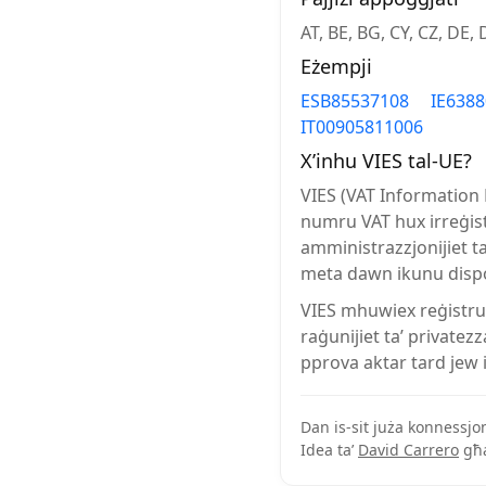
AT, BE, BG, CY, CZ, DE, D
Eżempji
ESB85537108
IE638
IT00905811006
X’inhu VIES tal-UE?
VIES (VAT Information 
numru VAT hux irreġistra
amministrazzjonijiet ta
meta dawn ikunu dispo
VIES mhuwiex reġistru s
raġunijiet ta’ privatez
pprova aktar tard jew 
Dan is-sit juża konnessjon
Idea ta’
David Carrero
għ