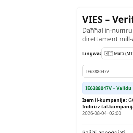
VIES – Ver
Daħħal in-numru VA
direttament mill-a
Lingwa:
VAT
IE6388047V – Validu
Isem il-kumpanija:
GO
Indirizz tal-kumpanij
2026-08-04+02:00
Pajjiżi appoġġjati