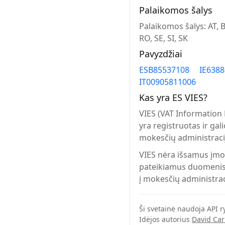
Palaikomos šalys
Palaikomos šalys: AT, BE
RO, SE, SI, SK
Pavyzdžiai
ESB85537108
IE638
IT00905811006
Kas yra ES VIES?
VIES (VAT Information
yra registruotas ir gal
mokesčių administracij
VIES nėra išsamus įmon
pateikiamus duomenis. 
į mokesčių administrac
Ši svetainė naudoja API ry
Idėjos autorius
David Car