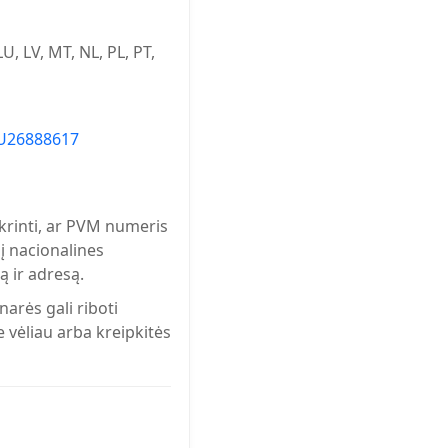
LU, LV, MT, NL, PL, PT,
U26888617
krinti, ar PVM numeris
 į nacionalines
ą ir adresą.
arės gali riboti
 vėliau arba kreipkitės