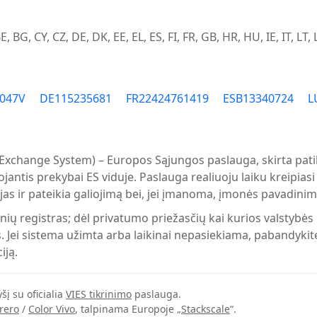
, BG, CY, CZ, DE, DK, EE, EL, ES, FI, FR, GB, HR, HU, IE, IT, LT, 
8047V
DE115235681
FR22424761419
ESB13340724
L
 Exchange System) – Europos Sąjungos paslauga, skirta pati
iojantis prekybai ES viduje. Paslauga realiuoju laiku kreipiasi
as ir pateikia galiojimą bei, jei įmanoma, įmonės pavadinim
ių registras; dėl privatumo priežasčių kai kurios valstybės n
Jei sistema užimta arba laikinai nepasiekiama, pabandykite
iją.
šį su oficialia
VIES tikrinimo
paslauga.
rero
/
Color Vivo
, talpinama Europoje „
Stackscale
“.