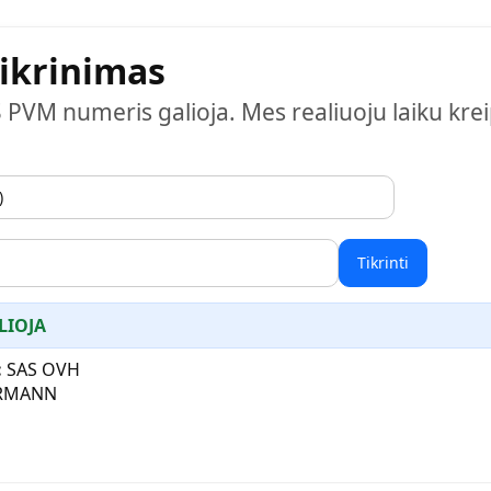
ikrinimas
S PVM numeris galioja. Mes realiuoju laiku krei
Tikrinti
LIOJA
:
SAS OVH
ERMANN