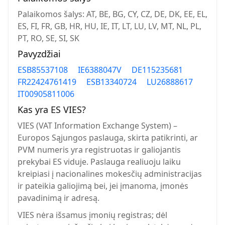
Palaikomos šalys: AT, BE, BG, CY, CZ, DE, DK, EE, EL,
ES, FI, FR, GB, HR, HU, IE, IT, LT, LU, LV, MT, NL, PL,
PT, RO, SE, SI, SK
Pavyzdžiai
ESB85537108
IE6388047V
DE115235681
FR22424761419
ESB13340724
LU26888617
IT00905811006
Kas yra ES VIES?
VIES (VAT Information Exchange System) –
Europos Sąjungos paslauga, skirta patikrinti, ar
PVM numeris yra registruotas ir galiojantis
prekybai ES viduje. Paslauga realiuoju laiku
kreipiasi į nacionalines mokesčių administracijas
ir pateikia galiojimą bei, jei įmanoma, įmonės
pavadinimą ir adresą.
VIES nėra išsamus įmonių registras; dėl