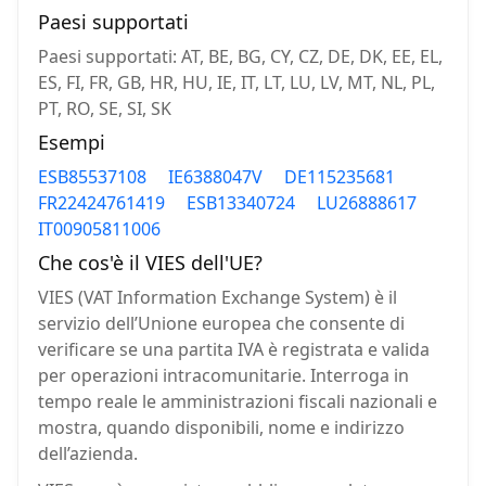
Paesi supportati
Paesi supportati: AT, BE, BG, CY, CZ, DE, DK, EE, EL,
ES, FI, FR, GB, HR, HU, IE, IT, LT, LU, LV, MT, NL, PL,
PT, RO, SE, SI, SK
Esempi
ESB85537108
IE6388047V
DE115235681
FR22424761419
ESB13340724
LU26888617
IT00905811006
Che cos'è il VIES dell'UE?
VIES (VAT Information Exchange System) è il
servizio dell’Unione europea che consente di
verificare se una partita IVA è registrata e valida
per operazioni intracomunitarie. Interroga in
tempo reale le amministrazioni fiscali nazionali e
mostra, quando disponibili, nome e indirizzo
dell’azienda.