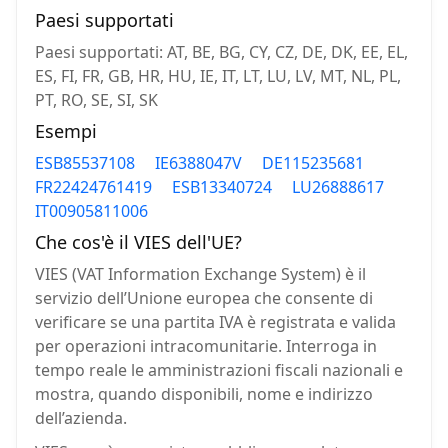
Paesi supportati
Paesi supportati: AT, BE, BG, CY, CZ, DE, DK, EE, EL,
ES, FI, FR, GB, HR, HU, IE, IT, LT, LU, LV, MT, NL, PL,
PT, RO, SE, SI, SK
Esempi
ESB85537108
IE6388047V
DE115235681
FR22424761419
ESB13340724
LU26888617
IT00905811006
Che cos'è il VIES dell'UE?
VIES (VAT Information Exchange System) è il
servizio dell’Unione europea che consente di
verificare se una partita IVA è registrata e valida
per operazioni intracomunitarie. Interroga in
tempo reale le amministrazioni fiscali nazionali e
mostra, quando disponibili, nome e indirizzo
dell’azienda.