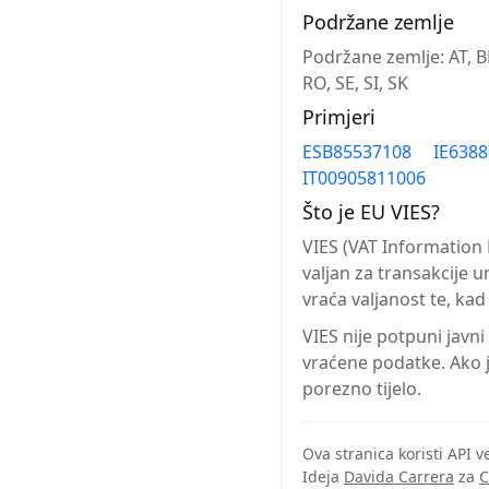
Podržane zemlje
Podržane zemlje: AT, BE,
RO, SE, SI, SK
Primjeri
ESB85537108
IE638
IT00905811006
Što je EU VIES?
VIES (VAT Information 
valjan za transakcije
vraća valjanost te, kad
VIES nije potpuni javn
vraćene podatke. Ako j
porezno tijelo.
Ova stranica koristi API
Ideja
Davida Carrera
za
C