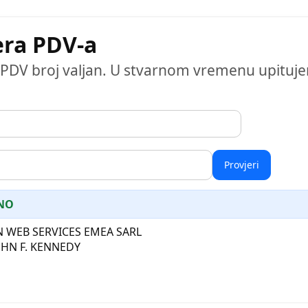
era PDV-a
EU PDV broj valjan. U stvarnom vremenu upituj
Provjeri
ANO
WEB SERVICES EMEA SARL
OHN F. KENNEDY