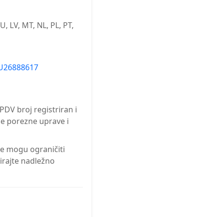
LU, LV, MT, NL, PL, PT,
U26888617
PDV broj registriran i
ne porezne uprave i
ce mogu ograničiti
tirajte nadležno