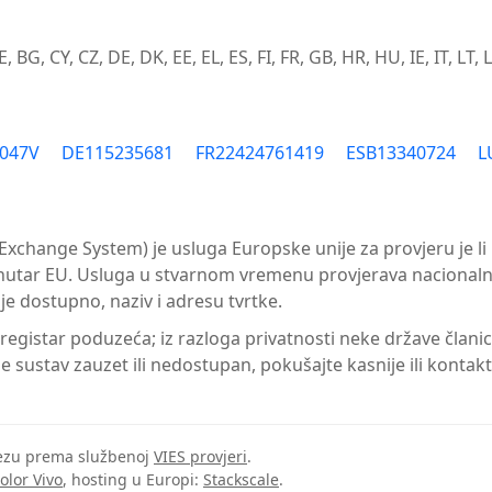
 BG, CY, CZ, DE, DK, EE, EL, ES, FI, FR, GB, HR, HU, IE, IT, LT, 
8047V
DE115235681
FR22424761419
ESB13340724
L
Exchange System) je usluga Europske unije za provjeru je li 
 unutar EU. Usluga u stvarnom vremenu provjerava nacional
 je dostupno, naziv i adresu tvrtke.
i registar poduzeća; iz razloga privatnosti neke države člani
e sustav zauzet ili nedostupan, pokušajte kasnije ili kontak
 vezu prema službenoj
VIES provjeri
.
olor Vivo
, hosting u Europi:
Stackscale
.