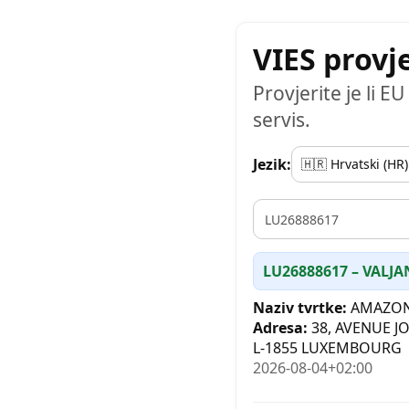
VIES provj
Provjerite je li 
servis.
Jezik:
VAT
LU26888617 – VALJ
Naziv tvrtke:
AMAZON 
Adresa:
38, AVENUE J
L-1855 LUXEMBOURG
2026-08-04+02:00