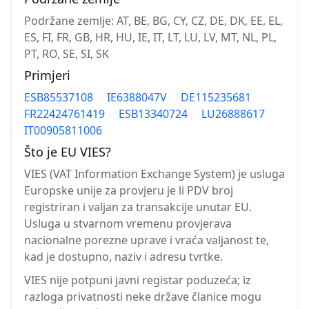
Podržane zemlje: AT, BE, BG, CY, CZ, DE, DK, EE, EL,
ES, FI, FR, GB, HR, HU, IE, IT, LT, LU, LV, MT, NL, PL,
PT, RO, SE, SI, SK
Primjeri
ESB85537108
IE6388047V
DE115235681
FR22424761419
ESB13340724
LU26888617
IT00905811006
Što je EU VIES?
VIES (VAT Information Exchange System) je usluga
Europske unije za provjeru je li PDV broj
registriran i valjan za transakcije unutar EU.
Usluga u stvarnom vremenu provjerava
nacionalne porezne uprave i vraća valjanost te,
kad je dostupno, naziv i adresu tvrtke.
VIES nije potpuni javni registar poduzeća; iz
razloga privatnosti neke države članice mogu