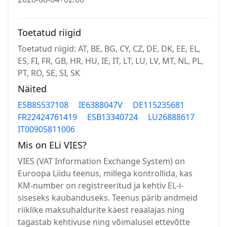
Toetatud riigid
Toetatud riigid: AT, BE, BG, CY, CZ, DE, DK, EE, EL,
ES, FI, FR, GB, HR, HU, IE, IT, LT, LU, LV, MT, NL, PL,
PT, RO, SE, SI, SK
Näited
ESB85537108
IE6388047V
DE115235681
FR22424761419
ESB13340724
LU26888617
IT00905811006
Mis on ELi VIES?
VIES (VAT Information Exchange System) on
Euroopa Liidu teenus, millega kontrollida, kas
KM-number on registreeritud ja kehtiv EL-i-
siseseks kaubanduseks. Teenus pärib andmeid
riiklike maksuhaldurite käest reaalajas ning
tagastab kehtivuse ning võimalusel ettevõtte