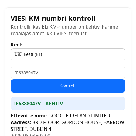
VIESi KM-numbri kontroll
Kontrolli, kas ELi KM-number on kehtiv. Pärime
reaalajas ametlikku VIESi teenust.
Keel:
VAT
Kontrolli
IE6388047V – KEHTIV
Ettevõtte nimi:
GOOGLE IRELAND LIMITED
Aadress:
3RD FLOOR, GORDON HOUSE, BARROW
STREET, DUBLIN 4
2026-08-04+02:00