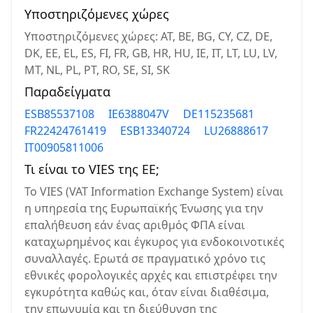
Υποστηριζόμενες χώρες
Υποστηριζόμενες χώρες: AT, BE, BG, CY, CZ, DE,
DK, EE, EL, ES, FI, FR, GB, HR, HU, IE, IT, LT, LU, LV,
MT, NL, PL, PT, RO, SE, SI, SK
Παραδείγματα
ESB85537108
IE6388047V
DE115235681
FR22424761419
ESB13340724
LU26888617
IT00905811006
Τι είναι το VIES της ΕΕ;
Το VIES (VAT Information Exchange System) είναι
η υπηρεσία της Ευρωπαϊκής Ένωσης για την
επαλήθευση εάν ένας αριθμός ΦΠΑ είναι
καταχωρημένος και έγκυρος για ενδοκοινοτικές
συναλλαγές. Ερωτά σε πραγματικό χρόνο τις
εθνικές φορολογικές αρχές και επιστρέφει την
εγκυρότητα καθώς και, όταν είναι διαθέσιμα,
την επωνυμία και τη διεύθυνση της