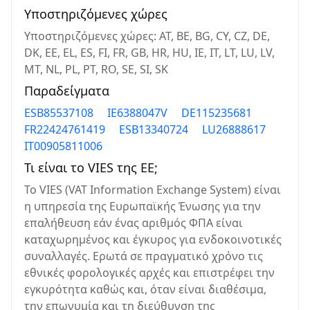
Υποστηριζόμενες χώρες
Υποστηριζόμενες χώρες: AT, BE, BG, CY, CZ, DE,
DK, EE, EL, ES, FI, FR, GB, HR, HU, IE, IT, LT, LU, LV,
MT, NL, PL, PT, RO, SE, SI, SK
Παραδείγματα
ESB85537108
IE6388047V
DE115235681
FR22424761419
ESB13340724
LU26888617
IT00905811006
Τι είναι το VIES της ΕΕ;
Το VIES (VAT Information Exchange System) είναι
η υπηρεσία της Ευρωπαϊκής Ένωσης για την
επαλήθευση εάν ένας αριθμός ΦΠΑ είναι
καταχωρημένος και έγκυρος για ενδοκοινοτικές
συναλλαγές. Ερωτά σε πραγματικό χρόνο τις
εθνικές φορολογικές αρχές και επιστρέφει την
εγκυρότητα καθώς και, όταν είναι διαθέσιμα,
την επωνυμία και τη διεύθυνση της