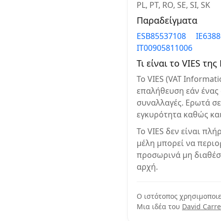
PL, PT, RO, SE, SI, SK
Παραδείγματα
ESB85537108
IE638
IT00905811006
Τι είναι το VIES της 
Το VIES (VAT Informa
επαλήθευση εάν ένας 
συναλλαγές. Ερωτά σε
εγκυρότητα καθώς και
Το VIES δεν είναι πλ
μέλη μπορεί να περιο
προσωρινά μη διαθέσ
αρχή.
Ο ιστότοπος χρησιμοποι
Μια ιδέα του
David Carre