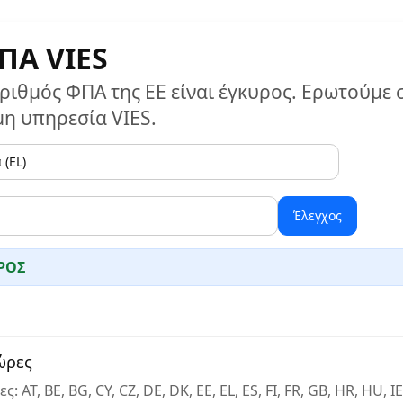
ΠΑ VIES
αριθμός ΦΠΑ της ΕΕ είναι έγκυρος. Ερωτούμε
μη υπηρεσία VIES.
Έλεγχος
ΥΡΟΣ
ώρες
T, BE, BG, CY, CZ, DE, DK, EE, EL, ES, FI, FR, GB, HR, HU, IE, 