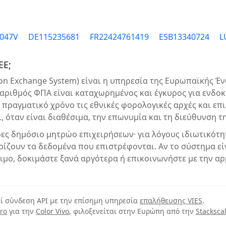
8047V
DE115235681
FR22424761419
ESB13340724
L
ΕΕ;
tion Exchange System) είναι η υπηρεσία της Ευρωπαϊκής Έ
αριθμός ΦΠΑ είναι καταχωρημένος και έγκυρος για ενδοκ
 πραγματικό χρόνο τις εθνικές φορολογικές αρχές και επ
, όταν είναι διαθέσιμα, την επωνυμία και τη διεύθυνση τ
ήρες δημόσιο μητρώο επιχειρήσεων· για λόγους ιδιωτικότ
ρίζουν τα δεδομένα που επιστρέφονται. Αν το σύστημα ε
ιμο, δοκιμάστε ξανά αργότερα ή επικοινωνήστε με την α
εί σύνδεση API με την επίσημη υπηρεσία
επαλήθευσης VIES
.
ro
για την
Color Vivo
, φιλοξενείται στην Ευρώπη από την
Stacksca