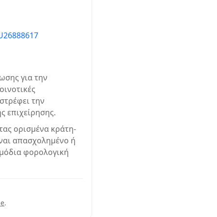
U26888617
νωσης για την
οινοτικές
ιστρέφει την
ης επιχείρησης.
ητας ορισμένα κράτη-
ίναι απασχολημένο ή
ρμόδια φορολογική
le
.