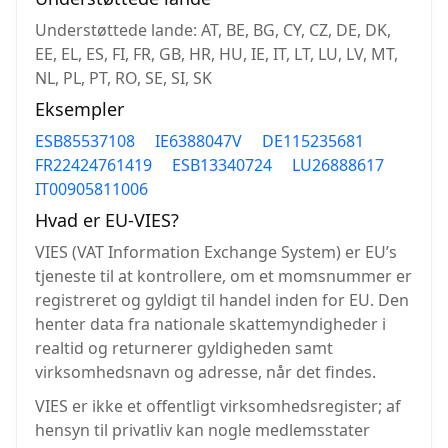
Understøttede lande: AT, BE, BG, CY, CZ, DE, DK,
EE, EL, ES, FI, FR, GB, HR, HU, IE, IT, LT, LU, LV, MT,
NL, PL, PT, RO, SE, SI, SK
Eksempler
ESB85537108
IE6388047V
DE115235681
FR22424761419
ESB13340724
LU26888617
IT00905811006
Hvad er EU-VIES?
VIES (VAT Information Exchange System) er EU’s
tjeneste til at kontrollere, om et momsnummer er
registreret og gyldigt til handel inden for EU. Den
henter data fra nationale skattemyndigheder i
realtid og returnerer gyldigheden samt
virksomhedsnavn og adresse, når det findes.
VIES er ikke et offentligt virksomhedsregister; af
hensyn til privatliv kan nogle medlemsstater