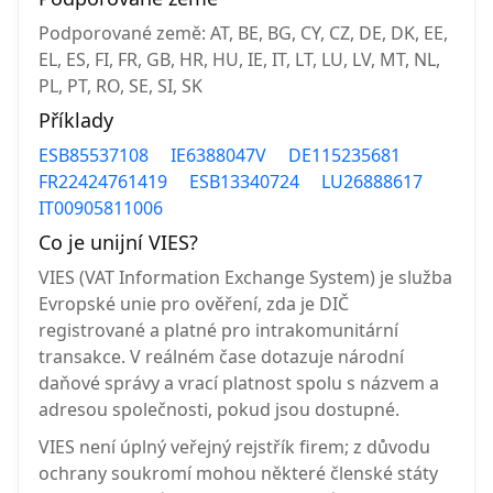
Podporované země: AT, BE, BG, CY, CZ, DE, DK, EE,
EL, ES, FI, FR, GB, HR, HU, IE, IT, LT, LU, LV, MT, NL,
PL, PT, RO, SE, SI, SK
Příklady
ESB85537108
IE6388047V
DE115235681
FR22424761419
ESB13340724
LU26888617
IT00905811006
Co je unijní VIES?
VIES (VAT Information Exchange System) je služba
Evropské unie pro ověření, zda je DIČ
registrované a platné pro intrakomunitární
transakce. V reálném čase dotazuje národní
daňové správy a vrací platnost spolu s názvem a
adresou společnosti, pokud jsou dostupné.
VIES není úplný veřejný rejstřík firem; z důvodu
ochrany soukromí mohou některé členské státy