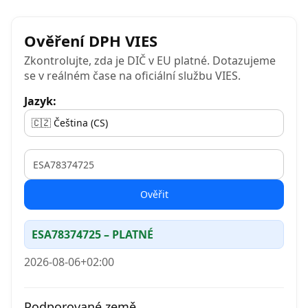
Ověření DPH VIES
Zkontrolujte, zda je DIČ v EU platné. Dotazujeme
se v reálném čase na oficiální službu VIES.
Jazyk:
VAT
Ověřit
ESA78374725 – PLATNÉ
2026-08-06+02:00
Podporované země