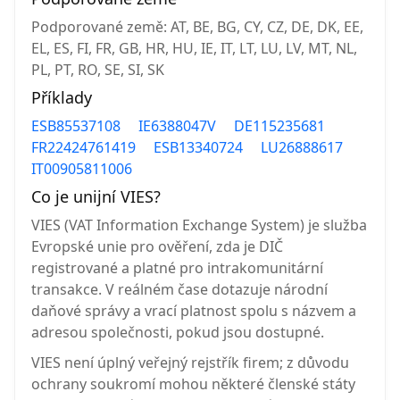
Podporované země: AT, BE, BG, CY, CZ, DE, DK, EE,
EL, ES, FI, FR, GB, HR, HU, IE, IT, LT, LU, LV, MT, NL,
PL, PT, RO, SE, SI, SK
Příklady
ESB85537108
IE6388047V
DE115235681
FR22424761419
ESB13340724
LU26888617
IT00905811006
Co je unijní VIES?
VIES (VAT Information Exchange System) je služba
Evropské unie pro ověření, zda je DIČ
registrované a platné pro intrakomunitární
transakce. V reálném čase dotazuje národní
daňové správy a vrací platnost spolu s názvem a
adresou společnosti, pokud jsou dostupné.
VIES není úplný veřejný rejstřík firem; z důvodu
ochrany soukromí mohou některé členské státy