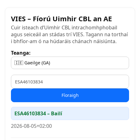
VIES – Fíorú Uimhir CBL an AE
Cuir isteach d’Uimhir CBL intrachomhphobail
agus seiceáil an stádas trí VIES. Tagann na torthaí
i bhfíor-am ó na húdaráis chánach náisiúnta.
Teanga:
VAT
Fíoraigh
ESA46103834 – Bailí
2026-08-05+02:00