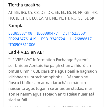
Tíortha tacaithe
AT, BE, BG, CY, CZ, DE, DK, EE, EL, ES, FI, FR, GB, HR,
HU, IE, IT, LT, LU, LV, MT, NL, PL, PT, RO, SE, SI, SK
Samplaí
ESB85537108
IE6388047V
DE115235681
FR22424761419
ESB13340724
LU26888617
IT00905811006
Cad é VIES an AE?
Is é VIES (VAT Information Exchange System)
seirbhís an Aontais Eorpaigh chun a fhíorú an
bhfuil Uimhir CBL cláraithe agus bailí le haghaidh
idirbhearta intrachomhphobail. Déanann sé
fiosrú i bhfíor-am ar na riaracháin chánach
náisiúnta agus tugann sé ar ais an stádas, mar
aon le hainm agus seoladh an trádálaí nuair atá
siad ar fáil.