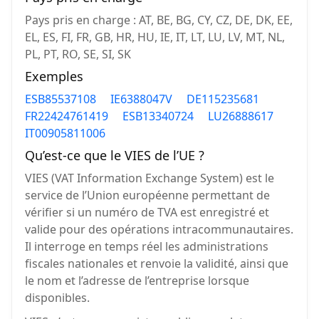
Pays pris en charge : AT, BE, BG, CY, CZ, DE, DK, EE,
EL, ES, FI, FR, GB, HR, HU, IE, IT, LT, LU, LV, MT, NL,
PL, PT, RO, SE, SI, SK
Exemples
ESB85537108
IE6388047V
DE115235681
FR22424761419
ESB13340724
LU26888617
IT00905811006
Qu’est-ce que le VIES de l’UE ?
VIES (VAT Information Exchange System) est le
service de l’Union européenne permettant de
vérifier si un numéro de TVA est enregistré et
valide pour des opérations intracommunautaires.
Il interroge en temps réel les administrations
fiscales nationales et renvoie la validité, ainsi que
le nom et l’adresse de l’entreprise lorsque
disponibles.