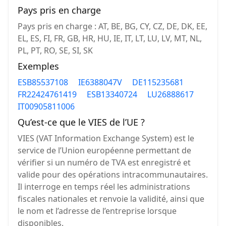
Pays pris en charge
Pays pris en charge : AT, BE, BG, CY, CZ, DE, DK, EE,
EL, ES, FI, FR, GB, HR, HU, IE, IT, LT, LU, LV, MT, NL,
PL, PT, RO, SE, SI, SK
Exemples
ESB85537108
IE6388047V
DE115235681
FR22424761419
ESB13340724
LU26888617
IT00905811006
Qu’est-ce que le VIES de l’UE ?
VIES (VAT Information Exchange System) est le
service de l’Union européenne permettant de
vérifier si un numéro de TVA est enregistré et
valide pour des opérations intracommunautaires.
Il interroge en temps réel les administrations
fiscales nationales et renvoie la validité, ainsi que
le nom et l’adresse de l’entreprise lorsque
disponibles.