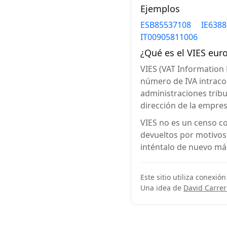
Ejemplos
ESB85537108
IE638
IT00905811006
¿Qué es el VIES eur
VIES (VAT Information
número de IVA intracom
administraciones tribu
dirección de la empre
VIES no es un censo c
devueltos por motivos 
inténtalo de nuevo más
Este sitio utiliza conexión
Una idea de
David Carrer