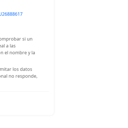
U26888617
comprobar si un
al a las
on el nombre y la
mitar los datos
ional no responde,