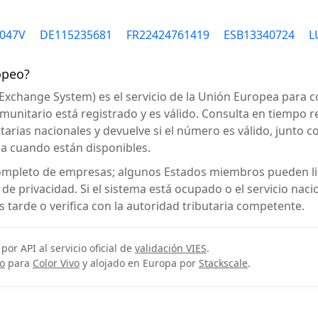
8047V
DE115235681
FR22424761419
ESB13340724
L
opeo?
 Exchange System) es el servicio de la Unión Europea para 
unitario está registrado y es válido. Consulta en tiempo re
tarias nacionales y devuelve si el número es válido, junto c
sa cuando están disponibles.
ompleto de empresas; algunos Estados miembros pueden li
de privacidad. Si el sistema está ocupado o el servicio nac
 tarde o verifica con la autoridad tributaria competente.
 por API al servicio oficial de
validación VIES
.
o
para
Color Vivo
y alojado en Europa por
Stackscale
.