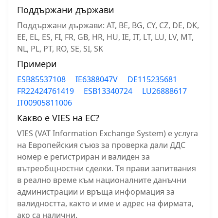
Поддържани държави
Поддържани държави: AT, BE, BG, CY, CZ, DE, DK,
EE, EL, ES, FI, FR, GB, HR, HU, IE, IT, LT, LU, LV, MT,
NL, PL, PT, RO, SE, SI, SK
Примери
ESB85537108
IE6388047V
DE115235681
FR22424761419
ESB13340724
LU26888617
IT00905811006
Какво е VIES на ЕС?
VIES (VAT Information Exchange System) е услуга
на Европейския съюз за проверка дали ДДС
номер е регистриран и валиден за
вътреобщностни сделки. Тя прави запитвания
в реално време към националните данъчни
администрации и връща информация за
валидността, както и име и адрес на фирмата,
ако са налични.